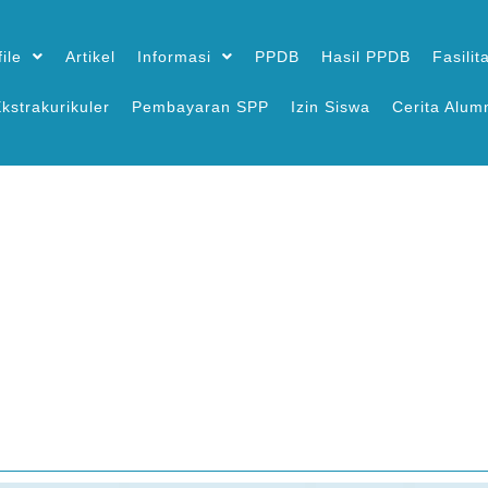
ile
Artikel
Informasi
PPDB
Hasil PPDB
Fasilit
kstrakurikuler
Pembayaran SPP
Izin Siswa
Cerita Alum
Pengumuman Kelulusan