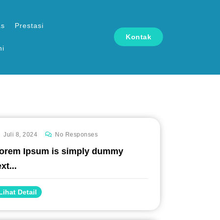
as
Prestasi
Kontak
ni
Juli 8, 2024
No Responses
orem Ipsum is simply dummy
ext...
Lihat Detail