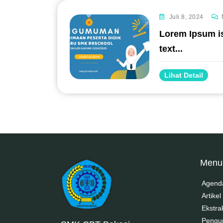
Juli 8, 2024
Lorem Ipsum i
#
text...
Lihat Detail
RRDigital.id
Menu
Agend
Artikel
Ekstra
Peng