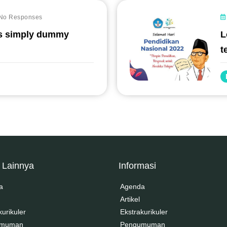
No Responses
s simply dummy
L
#
t
 Lainnya
Informasi
a
Agenda
Artikel
kurikuler
Ekstrakurikuler
umuman
Pengumuman