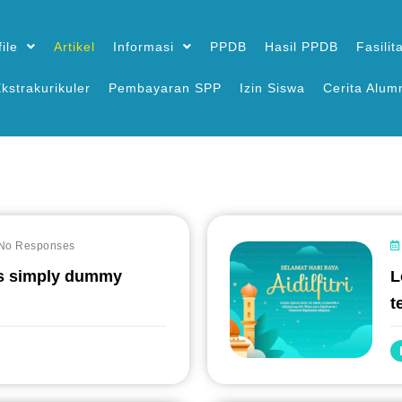
ile
Artikel
Informasi
PPDB
Hasil PPDB
Fasilit
kstrakurikuler
Pembayaran SPP
Izin Siswa
Cerita Alum
No Responses
s simply dummy
L
#
t