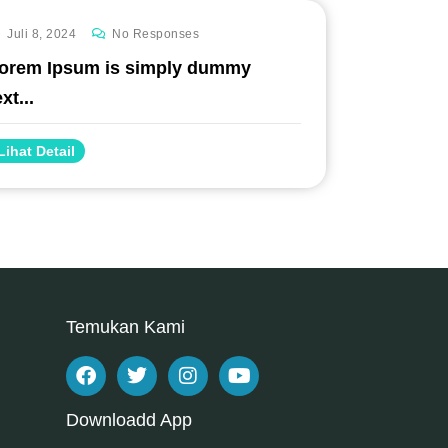
Juli 8, 2024
No Responses
orem Ipsum is simply dummy
ext...
Lihat Detail
Temukan Kami
Downloadd App