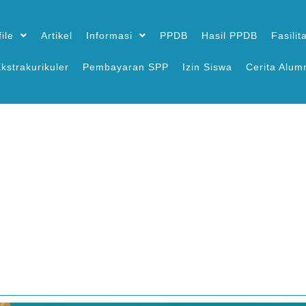
ile
Artikel
Informasi
PPDB
Hasil PPDB
Fasilit
kstrakurikuler
Pembayaran SPP
Izin Siswa
Cerita Alum
Libur Lebaran